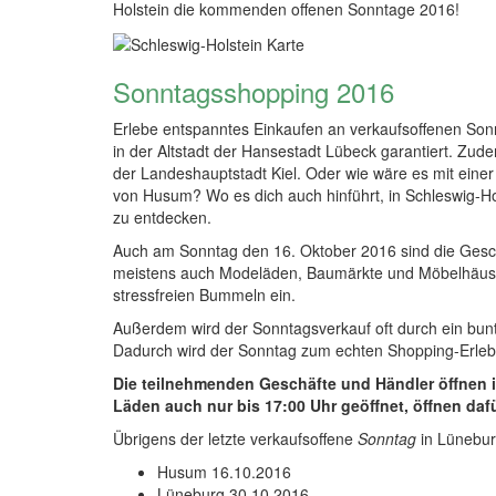
Holstein die kommenden offenen Sonntage 2016!
Sonntagsshopping 2016
Erlebe entspanntes Einkaufen an verkaufsoffenen Sonn
in der Altstadt der Hansestadt Lübeck garantiert. Zude
der Landeshauptstadt Kiel. Oder wie wäre es mit eine
von Husum? Wo es dich auch hinführt, in Schleswig-Hol
zu entdecken.
Auch am Sonntag den 16. Oktober 2016 sind die Gesch
meistens auch Modeläden, Baumärkte und Möbelhäuse
stressfreien Bummeln ein.
Außerdem wird der Sonntagsverkauf oft durch ein bu
Dadurch wird der Sonntag zum echten Shopping-Erleb
Die teilnehmenden Geschäfte und Händler öffnen i
Läden auch nur bis 17:00 Uhr geöffnet, öffnen daf
Übrigens der letzte verkaufsoffene
Sonntag
in Lüneburg
Husum 16.10.2016
Lüneburg 30.10.2016